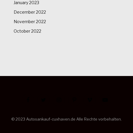
January 2023
December 2022
November 2022
October 2022
Facebook
Twitter
Instagram
Pinterest
Vimeo
YouTube
©️ 2023 Autosankauf-cuxhaven.de Alle Rechte vorbehalten.