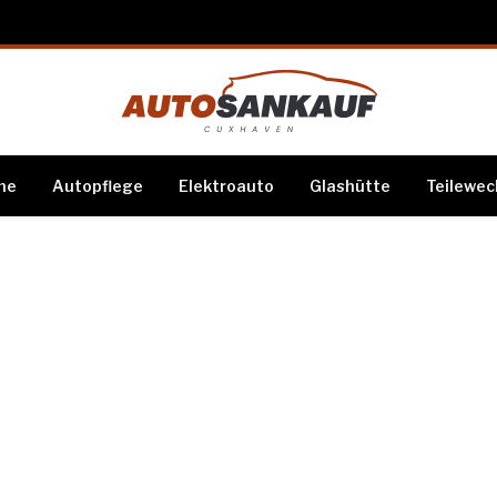
me
Autopflege
Elektroauto
Glashütte
Teilewec